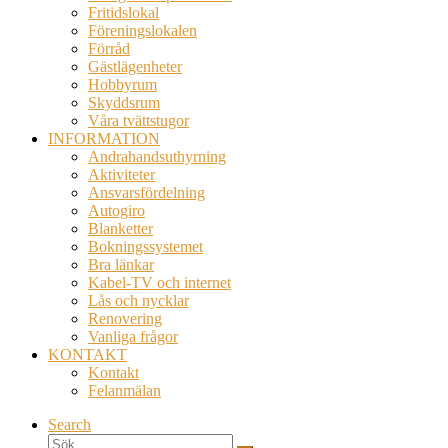
Fritidslokal
Föreningslokalen
Förråd
Gästlägenheter
Hobbyrum
Skyddsrum
Våra tvättstugor
INFORMATION
Andrahandsuthyrning
Aktiviteter
Ansvarsfördelning
Autogiro
Blanketter
Bokningssystemet
Bra länkar
Kabel-TV och internet
Lås och nycklar
Renovering
Vanliga frågor
KONTAKT
Kontakt
Felanmälan
Search
Sök