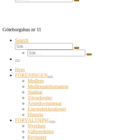
Sök
…
Göteborgshus nr 11
Search
Sök
Sök
Sök
…
Sök
…
Meny
Hem
FÖRENINGEN
Medlem
Medlemsinformation
Stadgar
Trivselregler
Årsredovisningar
Energideklarationer
Historia
FÖRVALTNING
Styrelsen
Valberedning
Revisorer