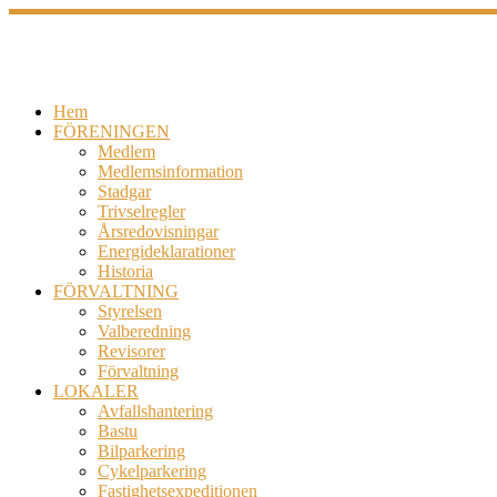
Hoppa
till
innehåll
Hem
FÖRENINGEN
Medlem
Medlemsinformation
Stadgar
Trivselregler
Årsredovisningar
Energideklarationer
Historia
FÖRVALTNING
Styrelsen
Valberedning
Revisorer
Förvaltning
LOKALER
Avfallshantering
Bastu
Bilparkering
Cykelparkering
Fastighetsexpeditionen