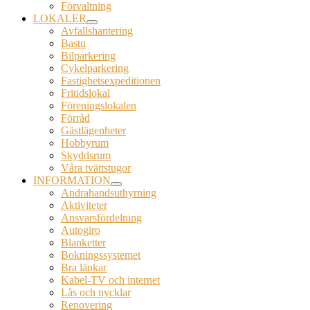
Förvaltning
LOKALER
Avfallshantering
Bastu
Bilparkering
Cykelparkering
Fastighetsexpeditionen
Fritidslokal
Föreningslokalen
Förråd
Gästlägenheter
Hobbyrum
Skyddsrum
Våra tvättstugor
INFORMATION
Andrahandsuthyrning
Aktiviteter
Ansvarsfördelning
Autogiro
Blanketter
Bokningssystemet
Bra länkar
Kabel-TV och internet
Lås och nycklar
Renovering