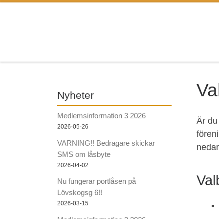
Hoppa till innehåll
Va
Nyheter
Medlemsinformation 3 2026
Är du
2026-05-26
fören
VARNING!! Bedragare skickar
nedan
SMS om låsbyte
2026-04-02
Val
Nu fungerar portlåsen på
Lövskogsg 6!!
2026-03-15