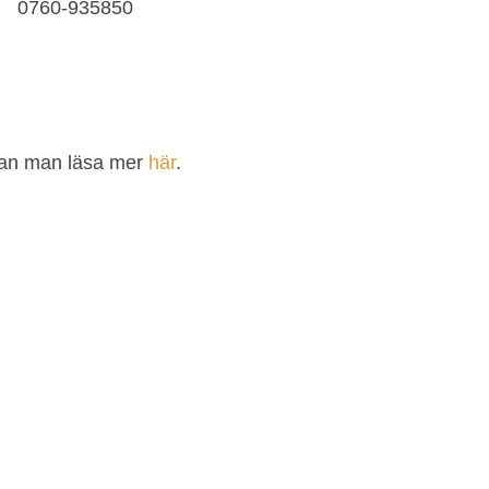
0760-935850
 kan man läsa mer
här
.